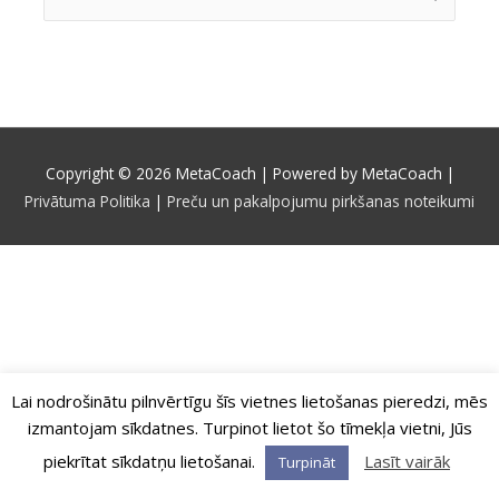
for:
Copyright © 2026
MetaCoach
| Powered by
MetaCoach
|
Privātuma Politika
|
Preču un pakalpojumu pirkšanas noteikumi
Lai nodrošinātu pilnvērtīgu šīs vietnes lietošanas pieredzi, mēs
izmantojam sīkdatnes. Turpinot lietot šo tīmekļa vietni, Jūs
piekrītat sīkdatņu lietošanai.
Lasīt vairāk
Turpināt