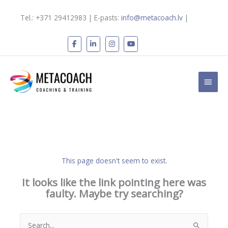
Skip
to
Tel.: +371 29412983 | E-pasts:
info@metacoach.lv
|
content
Main
Men
This page doesn't seem to exist.
It looks like the link pointing here was
faulty. Maybe try searching?
Search