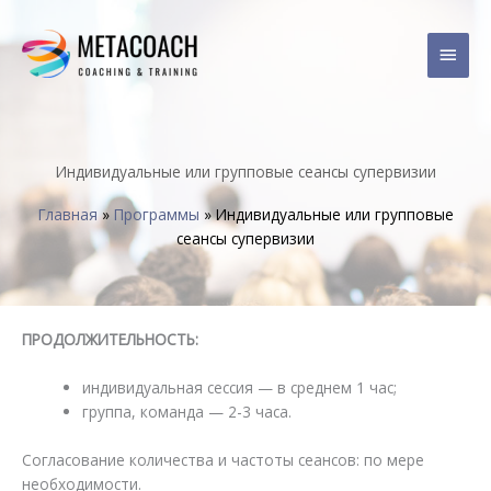
Перейти
Глав
к
содержимому
мен
Индивидуальные или групповые сеансы супервизии
Главная
»
Программы
»
Индивидуальные или групповые
сеансы супервизии
ПРОДОЛЖИТЕЛЬНОСТЬ:
индивидуальная сессия — в среднем 1 час;
группа, команда — 2-3 часа.
Согласование количества и частоты сеансов: по мере
необходимости.